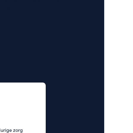
Deskundig advies over risico’s en
crisisbeheersing
durige zorg