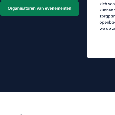
zich voo
Organisatoren van evenementen
kunnen v
zorgpart
openbaa
we de zo