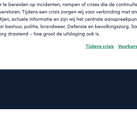
r te bereiden op incidenten, rampen of crises die de continuït
erstoren. Tijdens een crisis zorgen wij voor verbinding met a
ijen, actuele informatie en zijn wij het centrale aanspreekpunt
Voorbere
r bestuur, politie, brandweer, Defensie en bevolkingszorg. 
rg draaiend – hoe groot de uitdaging ook is.
Tijdens crisis
Voorbere
Tijdens crisis
Voorbere
Tijdens crisis
Voorbere