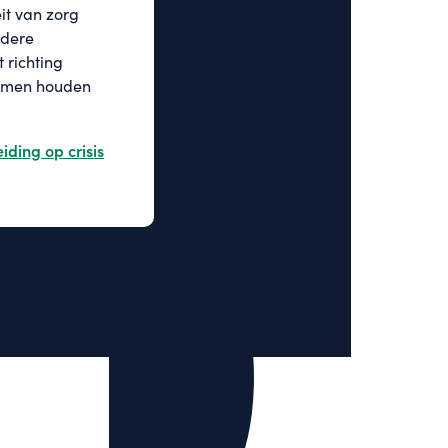
eit van zorg
ndere
 richting
iding op crisis
Samen houden
iding op crisis
iding op crisis
iding op crisis